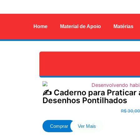
Home
Material de Apoio
Matérias
✍️ Caderno para Pratica
Desenhos Pontilhados
R$
30,00
Comprar
Ver Mais