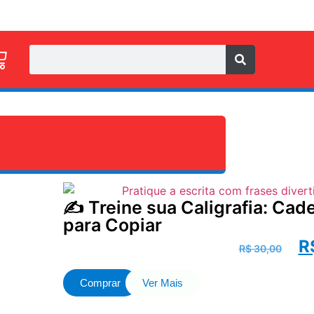
✍️ Treine sua Caligrafia: Ca
para Copiar
R
R$
30,00
Comprar
Ver Mais