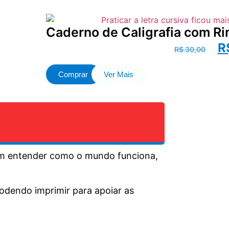
Caderno de Caligrafia com Ri
R
R$
30,00
Comprar
Ver Mais
sam entender como o mundo funciona,
odendo imprimir para apoiar as