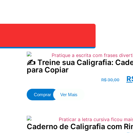
✍️ Treine sua Caligrafia: Ca
para Copiar
R
R$
30,00
Comprar
Ver Mais
Caderno de Caligrafia com Ri