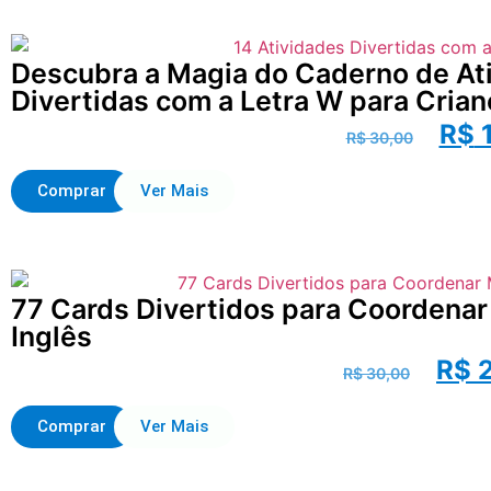
Descubra a Magia do Caderno de Ati
Divertidas com a Letra W para Crian
R$
1
R$
30,00
Comprar
Ver Mais
77 Cards Divertidos para Coordena
Inglês
R$
2
R$
30,00
Comprar
Ver Mais