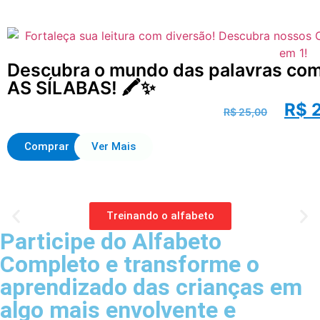
Descubra o mundo das palavras co
AS SÍLABAS! 🖍️✨
R$
2
R$
25,00
Comprar
Ver Mais
Treinando o alfabeto
Participe do Alfabeto
Completo e transforme o
aprendizado das crianças em
algo mais envolvente e