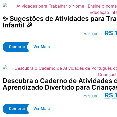
✨ Sugestões de Atividades para Tr
Infantil 🎉
R$
1
R$
20,00
Comprar
Ver Mais
Descubra o Caderno de Atividades d
Aprendizado Divertido para Criança
R$
1
R$
20,00
Comprar
Ver Mais