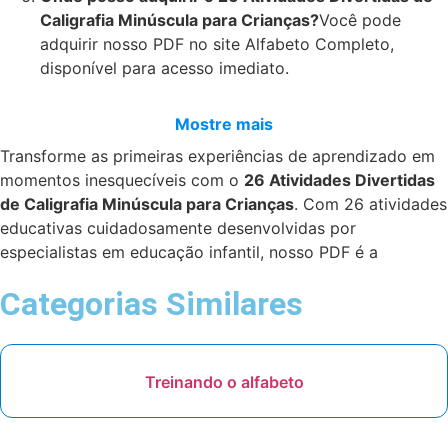
Caligrafia Minúscula para Crianças?
Você pode
adquirir nosso PDF no site Alfabeto Completo,
disponível para acesso imediato.
Mostre mais
Transforme as primeiras experiências de aprendizado em
momentos inesquecíveis com o
26 Atividades Divertidas
de Caligrafia Minúscula para Crianças
. Com 26 atividades
educativas cuidadosamente desenvolvidas por
especialistas em educação infantil, nosso PDF é a
ferramenta perfeita para crianças a partir dos 9 anos que
Categorias Similares
estão começando a aventura da alfabetização e precisam
aprimorar suas habilidades motoras.
Treinando o alfabeto