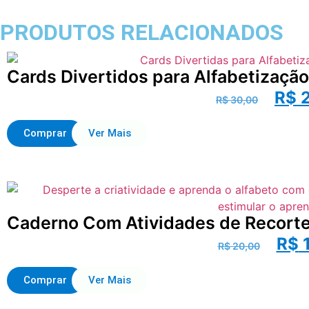
PRODUTOS RELACIONADOS
Cards Divertidos para Alfabetização
R$
2
R$
30,00
Comprar
Ver Mais
Caderno Com Atividades de Recorte
R$
1
R$
20,00
Comprar
Ver Mais