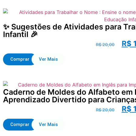
✨ Sugestões de Atividades para Tr
Infantil 🎉
R$
1
R$
20,00
Comprar
Ver Mais
Caderno de Moldes do Alfabeto em I
Aprendizado Divertido para Criança
R$
1
R$
20,00
Comprar
Ver Mais