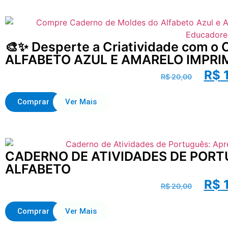
🎨✨ Desperte a Criatividade com
ALFABETO AZUL E AMARELO IMPRIM
R$
1
R$
20,00
Comprar
Ver Mais
CADERNO DE ATIVIDADES DE PORT
ALFABETO
R$
1
R$
20,00
Comprar
Ver Mais