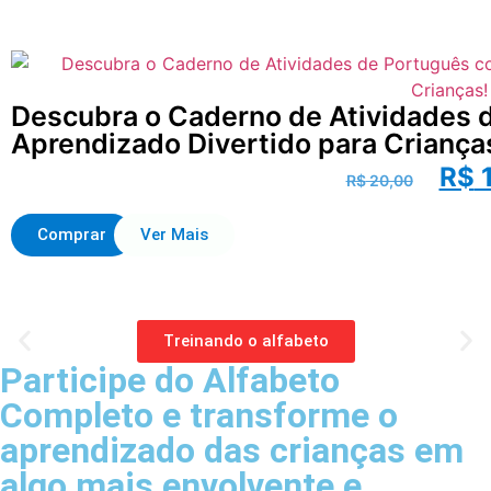
Descubra o Caderno de Atividades d
Aprendizado Divertido para Criança
R$
1
R$
20,00
Comprar
Ver Mais
Treinando o alfabeto
Participe do Alfabeto
Completo e transforme o
aprendizado das crianças em
algo mais envolvente e