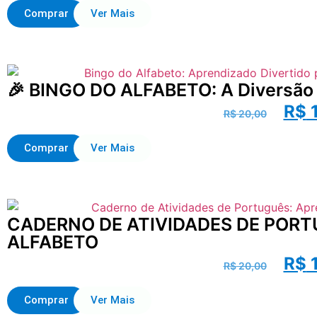
Comprar
Ver Mais
🎉 BINGO DO ALFABETO: A Diversão E
R$
1
R$
20,00
Comprar
Ver Mais
CADERNO DE ATIVIDADES DE PORT
ALFABETO
R$
1
R$
20,00
Comprar
Ver Mais