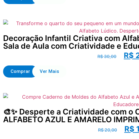
Decoração Infantil Criativa com Alf
Sala de Aula com Criatividade e Edu
R$
2
R$
30,00
Comprar
Ver Mais
🎨✨ Desperte a Criatividade com
ALFABETO AZUL E AMARELO IMPRIM
R$
1
R$
20,00