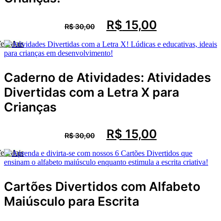
O
O
R$
15,00
R$
30,00
preço
preço
original
atual
Comprar
er Mais
era:
é:
R$ 30,00.
R$ 15,00.
Caderno de Atividades: Atividades
Divertidas com a Letra X para
Crianças
O
O
R$
15,00
R$
30,00
preço
preço
original
atual
Comprar
er Mais
era:
é:
R$ 30,00.
R$ 15,00.
Cartões Divertidos com Alfabeto
Maiúsculo para Escrita