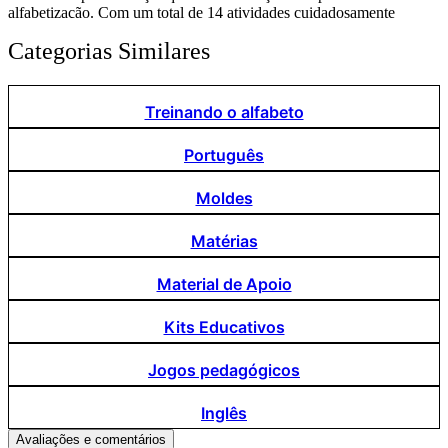
alfabetização. Com um total de 14 atividades cuidadosamente
elaboradas, este PDF não só promove a diversão, mas também
Categorias Similares
aprimora a coordenação motora dos pequenos. Ideal para crianças a
partir de 6 anos, este recurso educativo guiado busca fortalecer
habilidades essenciais de forma lúdica e instigante.
Treinando o alfabeto
Português
Moldes
Matérias
Material de Apoio
Kits Educativos
Jogos pedagógicos
Inglês
Avaliações e comentários