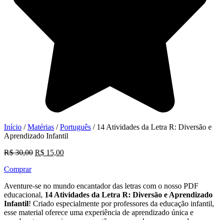
Início
/
Matérias
/
Português
/ 14 Atividades da Letra R: Diversão e
Aprendizado Infantil
O
O
R$
30,00
R$
15,00
preço
preço
Comprar
original
atual
era:
é:
Aventure-se no mundo encantador das letras com o nosso PDF
R$ 30,00.
R$ 15,00.
educacional,
14 Atividades da Letra R: Diversão e Aprendizado
Infantil
! Criado especialmente por professores da educação infantil,
esse material oferece uma experiência de aprendizado única e