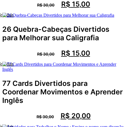
O
O
R$
15,00
R$
30,00
preço
preço
original
atual
Comprar
er Mais
era:
é:
R$ 30,00.
R$ 15,00.
26 Quebra-Cabeças Divertidos
para Melhorar sua Caligrafia
O
O
R$
15,00
R$
30,00
preço
preço
original
atual
Comprar
er Mais
era:
é:
R$ 30,00.
R$ 15,00.
77 Cards Divertidos para
Coordenar Movimentos e Aprender
Inglês
O
O
R$
20,00
R$
30,00
preço
preço
original
atual
Comprar
er Mais