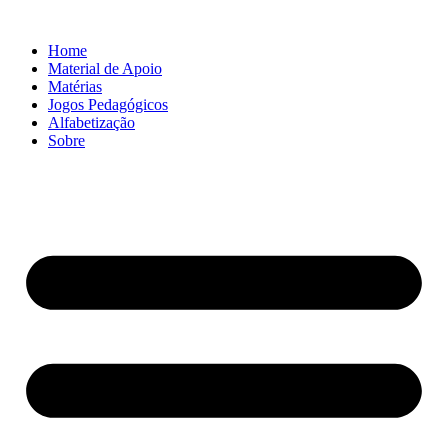
Ir
para
Home
o
Material de Apoio
conteúdo
Matérias
Jogos Pedagógicos
Alfabetização
Sobre