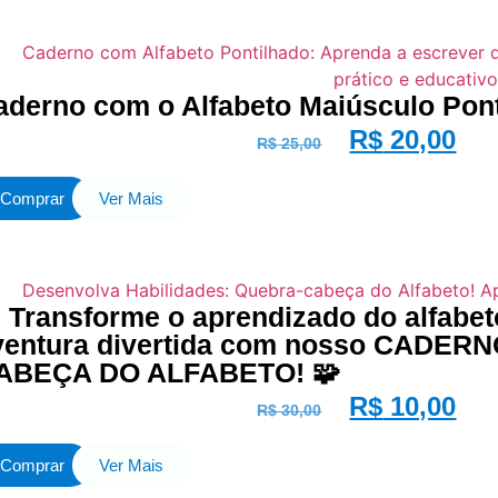
aderno com o Alfabeto Maiúsculo Pont
R$
20,00
R$
25,00
Comprar
Ver Mais
 Transforme o aprendizado do alfabe
ventura divertida com nosso CADE
ABEÇA DO ALFABETO! 🧩
R$
10,00
R$
30,00
Comprar
Ver Mais