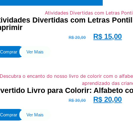
tividades Divertidas com Letras Ponti
mprimir
R$
15,00
R$
20,00
Comprar
Ver Mais
vertido Livro para Colorir: Alfabeto c
R$
20,00
R$
30,00
Comprar
Ver Mais