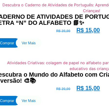
ADERNO DE ATIVIDADES DE PORTU
ETRA “N” DO ALFABETO 📘✨
R$
15,00
R$
20,00
Comprar
Ver Mais
escubra o Mundo do Alfabeto com Cria
iversão! 🎨📚
R$
15,00
R$
20,00
Comprar
Ver Mais