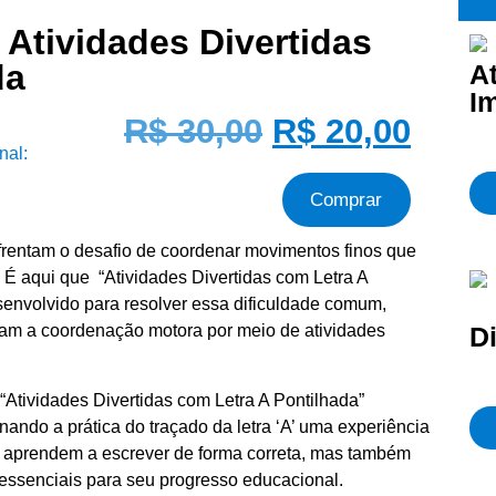
Atividades Divertidas
da
A
I
R$
30,00
R$
20,00
nal:
Comprar
enfrentam o desafio de coordenar movimentos finos que
. É aqui que “Atividades Divertidas com Letra A
esenvolvido para resolver essa dificuldade comum,
Di
lam a coordenação motora por meio de atividades
“Atividades Divertidas com Letra A Pontilhada”
rnando a prática do traçado da letra ‘A’ uma experiência
s aprendem a escrever de forma correta, mas também
ssenciais para seu progresso educacional.