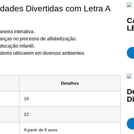
vidades Divertidas com Letra A
C
L
neira interativa.
anças no processo de alfabetização.
ducação infantil.
adores utilizarem em diversos ambientes.
Detalhes
D
D
19
22
A partir de 6 anos