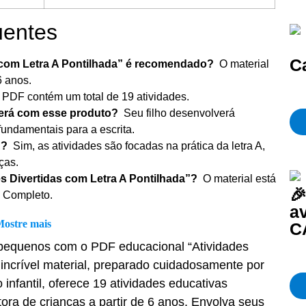
uentes
C
s com Letra A Pontilhada” é recomendado?
O material
6 anos.
 PDF contém um total de 19 atividades.
lverá com esse produto?
Seu filho desenvolverá
fundamentais para a escrita.
 A?
Sim, as atividades são focadas na prática da letra A,
ças.
s Divertidas com Letra A Pontilhada”?
O material está

o Completo.
a
Mostre mais
C
 pequenos com o PDF educacional “Atividades
 incrível material, preparado cuidadosamente por
nfantil, oferece 19 atividades educativas
ra de crianças a partir de 6 anos. Envolva seus