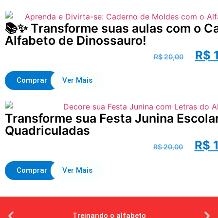
📚✨ Transforme suas aulas com o C
Alfabeto de Dinossauro!
R$
1
R$
20,00
Comprar
Ver Mais
Transforme sua Festa Junina Escola
Quadriculadas
R$
1
R$
20,00
Comprar
Ver Mais
Treinando o alfabeto