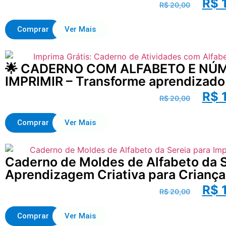
R$
1
R$
20,00
Comprar
Ver Mais
🌟 CADERNO COM ALFABETO E NÚ
IMPRIMIR – Transforme aprendizado
R$
1
R$
20,00
Comprar
Ver Mais
Caderno de Moldes de Alfabeto da S
Aprendizagem Criativa para Crianç
R$
1
R$
20,00
Comprar
Ver Mais