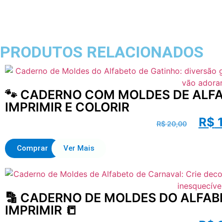
PRODUTOS RELACIONADOS
🐾 CADERNO COM MOLDES DE ALFA
IMPRIMIR E COLORIR
R$
1
R$
20,00
Comprar
Ver Mais
🔡 CADERNO DE MOLDES DO ALFAB
IMPRIMIR 📒