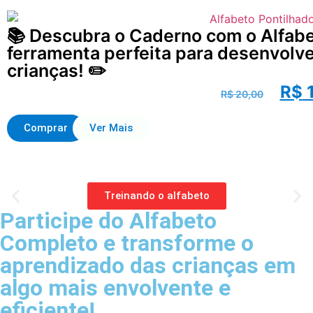
📚 Descubra o Caderno com o Alfabet
ferramenta perfeita para desenvolv
crianças! ✏️
R$
1
R$
20,00
Comprar
Ver Mais
Treinando o alfabeto
Participe do Alfabeto
Completo e transforme o
aprendizado das crianças em
algo mais envolvente e
eficiente!