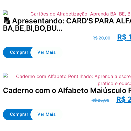
🔠 Apresentando: CARD’S PARA AL
BA,BE,BI,BO,BU…
R$
1
R$
20,00
Comprar
Ver Mais
Caderno com o Alfabeto Maiúsculo P
R$
2
R$
25,00
Comprar
Ver Mais