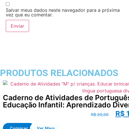
Salvar meus dados neste navegador para a próxima
vez que eu comentar.
PRODUTOS RELACIONADOS
Caderno de Atividades de Português
Educação Infantil: Aprendizado Dive
R$
1
R$
20,00
Comprar
Ver Mais