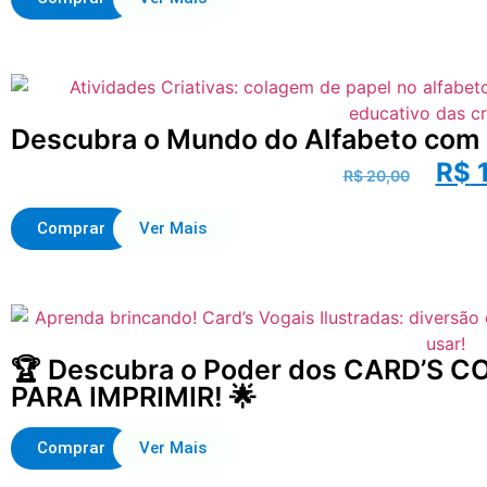
Descubra o Mundo do Alfabeto com C
R$
1
R$
20,00
Comprar
Ver Mais
🏆 Descubra o Poder dos CARD’S 
PARA IMPRIMIR! 🌟
Comprar
Ver Mais